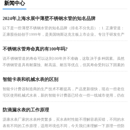
新闻中心
2024年上海水展中薄壁不锈钢水管的知名品牌
以下是一些薄壁不锈钢水管的知名品牌（排名不分先后）：1. 正康管道：
正康股份始创于1999年，是美国纳斯达克主板上市企业。专注于研发生产
聚集技术的新型管道产品，是国际前沿的新型管道解决方案提供商。2....
不锈钢水管寿命真的有100年吗?
说不锈钢管道的寿命可以达到100年并不准确，这取决于多种因素。虽然
不锈钢管道具有耐腐蚀、耐高温、耐压等优点，但其寿命受到以下因素的
影响：环境条件：不锈钢管道在不同的环境条件下，其寿命会有所不同。
例如，...
智能卡表和机械水表的区别
智能卡计费器制造商的生产技术不断提高，产品更新很快，现在一些老住
宅区使用机械式水表，新的智能卡计费器已经在一些一线城市使用，仍在
推广中，今天我们来了解一些。他们的不同之处。我们对机械式水表有一
定了解，...
防滴漏水表的工作原理
沥康水表厂家的水表种类繁多，买水表时性能不理解容易买错，不同的水
表有不同的工作原理，适用环境也不同，今天我们来理解一下原理一些防