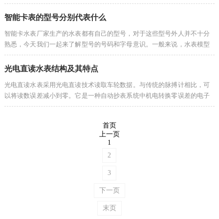
滴水表。防滴漏表是一种由磁性材料组成的磁力传感器，用于防滴机构，
放置在水...
智能卡表的型号分别代表什么
智能卡水表厂家生产的水表都有自己的型号，对于这些型号外人并不十分
熟悉，今天我们一起来了解型号的号码和字母意识。一般来说，水表模型
到期时有四个部分。第一节用汉语拼音大写，表示产品的分类，如L，是
指流量计...
光电直读水表结构及其特点
光电直读水表采用光电直读技术读取车轮数据。与传统的脉搏计相比，可
以将读数误差减小到零。它是一种自动抄表系统中机电转换零误差的电子
远程水表。光电直读式水表采用转子式计量结构，具有计量精度高、启动
流量小、...
首页
上一页
1
2
3
下一页
末页